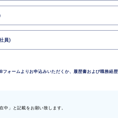
外勤担当
)
税理士のサポート役として、新規事業設立支援や融資等
担当顧客(個人事業主や法人企業など)の税務書類作成や
告業務
内勤担当
クラウドシステム活用による経理合理化支援、パソコン
社員)
電話応対、来客応対、会計ソフト入力業務、給与計算業
整理
理
税務書類作成補助、申告補助、他雑務
電話応対、来客応対、会計ソフト入力業務、給与計算業
理
弥生、MF、TKC ほか
EBフォームよりお申込みいただくか、履歴書および職務経
弥生、MF、TKC ほか
一般事務（税理士補助業務）
税理士補助業務
一般事務（税理士補助業務）
パート（試用期間有）
正社員（試用期間3カ月）
書在中」と記載をお願い致します。
正社員（試用期間3カ月）
年齢は定年を上限とします。性別不問。高卒以上、社会
要普免(AT限定可)。性別不問。年齢は定年を上限とし