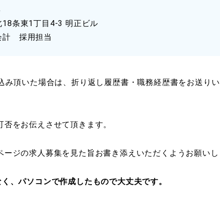
可）。
８
記３級以上。
年齢は定年を上限とします。高卒以上、社会人（事務職
PCの基本的な操作、ワード・エクセルの入力操作が可
8条東1丁目4-3 明正ビル
税理士科目合格者は賃金面で優遇。
日商簿記3級以上、または相応の知識のある方。
簿記3級以上または相応の知識のある、事務職経験者を
会計 採用担当
税理士事務所に数年いた方優遇。税理士事務所勤務未経
PCの基本的な操作、ワード・エクセルの入力操作が可
わかると尚良。
週3～5日の間、9：00～17：30の間で応相談
平日9：00～17：30（休憩1時間／12：00～13：00）
勤務日数、勤務時間等、ご希望に合わせて柔軟に対応致
申込み頂いた場合は、折り返し履歴書・職務経歴書をお送り
残業 月平均20時間
平日9：00～17：30（休憩1時間／12：00～13：00）
残業 月により、0～20時間
時給制 経験により応相談（時給1,100円～）
月給20万～40万（経験者25万～。試用期間も同様。経
交通費別途支給（上限15,000円）
可否をお伝えさせて頂きます。
定）
月給20万～25万（試用期間も同様）、残業代別途支給
残業代別途支給、交通費別途支給（月額上限15,000円）
上限15,000円）
勤務時間に応じて社会保険・雇用保険加入可
ページの求人募集を見た旨お書き添えいただくようお願いし
賃金締切日：20日／賃金支給日：末日
賃金締切日：20日／賃金支給日：末日
土日（完全週休二日制）・祝日・年末年始・有給休暇（
なく、パソコンで作成したもので大丈夫です。
雇用保険、労災保険、健康保険、厚生年金保険
雇用保険、労災保険、健康保険、厚生年金保険
り、法定通り付与）
賞与年2回(前年度実績:年間合計2カ月分)、昇給年1回
賞与年2回(前年度実績:年間合計2カ月分)、昇給年1回