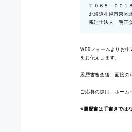
〒０６５－００１
応募資格
応募資格
北海道札幌市東区北1
応募資格
税理士法人 明正
勤務日数、
時間
勤務時間
WEBフォームよりお
勤務時間
をお伝えします。
給与
履歴書審査後、面接の
給与
給与
待遇
ご応募の際は、ホーム
※履歴書は手書きでは
休日・休暇
待遇
待遇