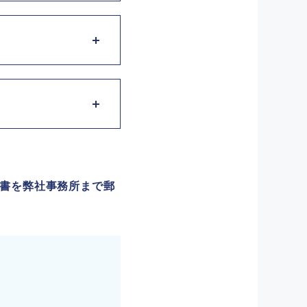
の支援など
会計帳簿作成、決算申
入力、書類作成、書類
務、書類作成、書類整
務、書類作成、書類整
歴書を弊社事務所まで郵
人経験者（学生不
ます。高卒以上。日商簿