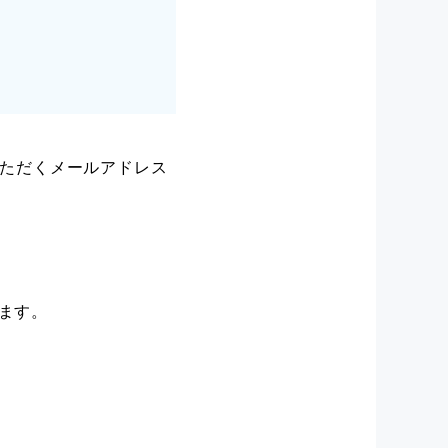
）経験者。
能な方。
希望。
験可。
能な方。エクセル関数が
します。
いただくメールアドレス
験資格等考慮の上決
、交通費別途支給（月額
ます。
入社6か月経過後よ