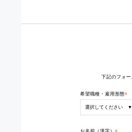
休日・休暇
備考
休日・休暇
備考
備考
下記のフォー
希望職種・雇用形態
※
お名前（漢字）
※