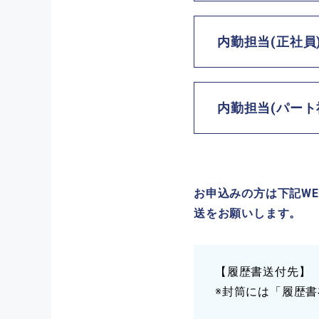
内勤担当(正社員
仕事内容
内勤担当(パート
仕事内容
仕事内容
主な使用
会計ソフト
主な使用
お申込みの方は下記W
会計ソフト
送をお願いします。
業種
業種
業種
雇用形態
【履歴書送付先】
雇用形態
※封筒には「履歴
雇用形態