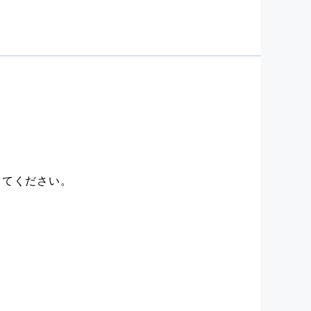
す。
入社6か月経過後よ
入社6か月経過後よ
してください。