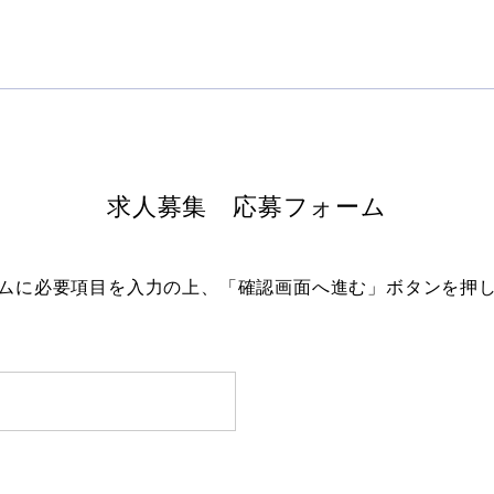
ご家庭のある方、扶養控除内勤務にも対応させて頂きま
土日（完全週休二日制）・祝日・年末年始・有給休暇（
土日（完全週休二日制）・祝日・年末年始・有給休暇（
車通勤不可
り、法定通り付与）
り、法定通り付与）
正社員登用の途あり（応相談）
育児休業取得実績有（男性・女性）
育児休業取得実績有（男性・女性）
車通勤不可
車通勤不可
60歳定年制(再雇用/上限65歳まで)
60歳定年制(再雇用/上限65歳まで)
求人募集 応募フォーム
ムに必要項目を入力の上、
「確認画面へ進む」ボタンを押