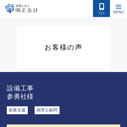
お
客
様
の
声
設備工事
参勇社様
創業支援
税理士顧問